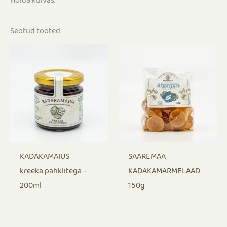
Hoida kuivas.
Seotud tooted
KADAKAMAIUS
SAAREMAA
kreeka pähklitega –
KADAKAMARMELAAD
200ml
150g