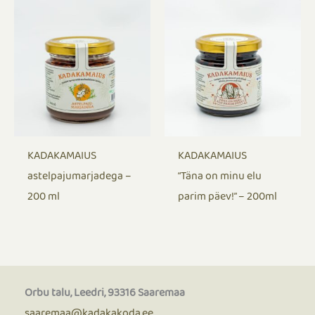
KADAKAMAIUS
KADAKAMAIUS
astelpajumarjadega –
“Täna on minu elu
200 ml
parim päev!” – 200ml
Orbu talu, Leedri, 93316 Saaremaa
saaremaa@kadakakoda.ee